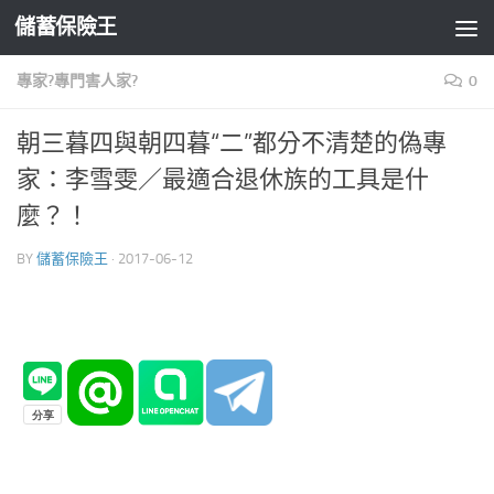
儲蓄保險王
Skip to content
專家?專門害人家?
0
朝三暮四與朝四暮“二”都分不清楚的偽專
家：李雪雯／最適合退休族的工具是什
麼？！
BY
儲蓄保險王
·
2017-06-12