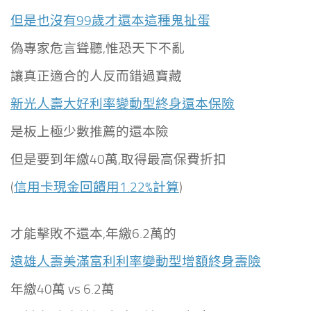
但是也沒有99歲才還本這種鬼扯蛋
偽專家危言聳聽,惟恐天下不亂
讓真正適合的人反而錯過寶藏
新光人壽大好利率變動型終身還本保險
是板上極少數推薦的還本險
但是要到年繳40萬,取得最高保費折扣
(
信用卡現金回饋用1.22%計算
)
才能擊敗不還本,年繳6.2萬的
遠雄人壽美滿富利利率變動型增額終身壽險
年繳40萬 vs 6.2萬