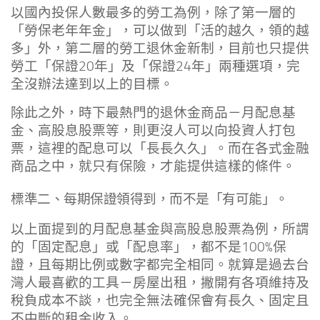
以國內投保人數最多的勞工為例，除了第一層的
「勞保老年年金」，可以做到「活的越久，領的越
多」外，第二層的勞工退休金新制，目前也只提供
勞工「保證20年」及「保證24年」兩種選項，完
全沒辦法達到以上的目標。
除此之外，時下最熱門的退休金商品－月配息基
金、高股息股票等，則更沒人可以向投資人打包
票，這裡的配息可以「長長久久」。而在各式金融
商品之中，就只有保險，才能提供這樣的條件。
標準二、每期保證領得到，而不是「有可能」。
以上面提到的月配息基金與高股息股票為例，所謂
的「固定配息」或「配息率」，都不是100%保
證，且每期比例或數字都完全相同。就算是過去台
灣人最喜歡的工具－房屋出租，撇開有各項維持及
稅負成本不談，也完全無法確保會有長久、固定且
不中斷的租金收入。