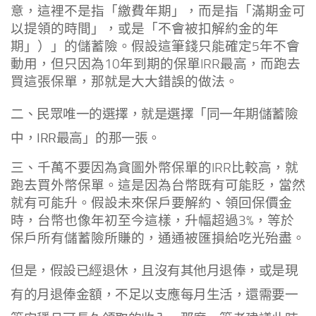
意，這裡不是指「繳費年期」，而是指「滿期金可
以提領的時間」，或是「不會被扣解約金的年
期」）」的儲蓄險。假設這筆錢只能確定5年不會
動用，但只因為10年到期的保單IRR最高，而跑去
買這張保單，那就是大大錯誤的做法。
二、民眾唯一的選擇，就是選擇「同一年期儲蓄險
中，IRR最高」的那一張。
三、千萬不要因為貪圖外幣保單的IRR比較高，就
跑去買外幣保單。這是因為台幣既有可能貶，當然
就有可能升。假設未來保戶要解約、領回保價金
時，台幣也像年初至今這樣，升幅超過3%，等於
保戶所有儲蓄險所賺的，通通被匯損給吃光殆盡。
但是，假設已經退休，且沒有其他月退俸，或是現
有的月退俸金額，不足以支應每月生活，還需要一