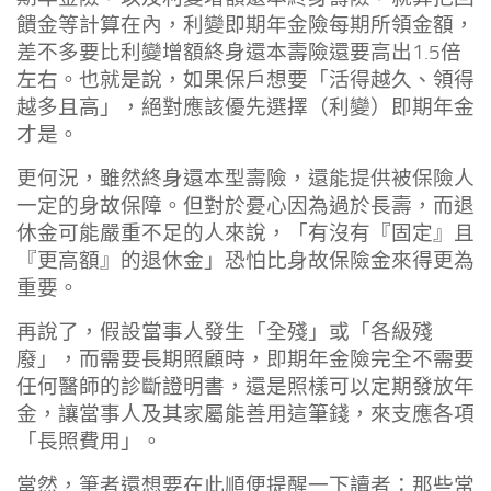
饋金等計算在內，利變即期年金險每期所領金額，
差不多要比利變增額終身還本壽險還要高出1.5倍
左右。也就是說，如果保戶想要「活得越久、領得
越多且高」，絕對應該優先選擇（利變）即期年金
才是。
更何況，雖然終身還本型壽險，還能提供被保險人
一定的身故保障。但對於憂心因為過於長壽，而退
休金可能嚴重不足的人來說，「有沒有『固定』且
『更高額』的退休金」恐怕比身故保險金來得更為
重要。
再說了，假設當事人發生「全殘」或「各級殘
廢」，而需要長期照顧時，即期年金險完全不需要
任何醫師的診斷證明書，還是照樣可以定期發放年
金，讓當事人及其家屬能善用這筆錢，來支應各項
「長照費用」。
當然，筆者還想要在此順便提醒一下讀者：那些常