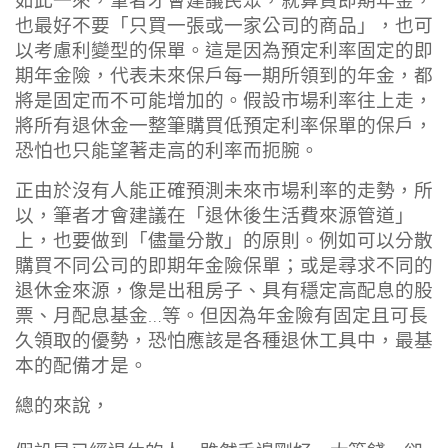
如此一來，筆者才會建議民眾，就算買即期年金，
也最好不要「只買一張或一家公司的商品」，也可
以考慮利變型的保單。這是因為預定利率固定的即
期年金險，代表未來保戶每一期所領到的年金，都
將是固定而不可能增加的。假設市場利率往上走，
將所有退休金一整筆購買低預定利率保單的保戶，
恐怕也只能望著走高的利率而扼腕。
正由於沒有人能正確預測未來市場利率的走勢，所
以，筆者才會建議在「退休後生活費來源管道」
上，也要做到「儘量分散」的原則。例如可以分散
購買不同公司的即期年金險保單；或是尋求不同的
退休金來源，像是出租房子、具有穩定高配息的股
票、月配息基金…等。但因為年金險有固定且可長
久領取的優勢，恐怕應該是各種退休工具中，最基
本的配備才是。
總的來說，