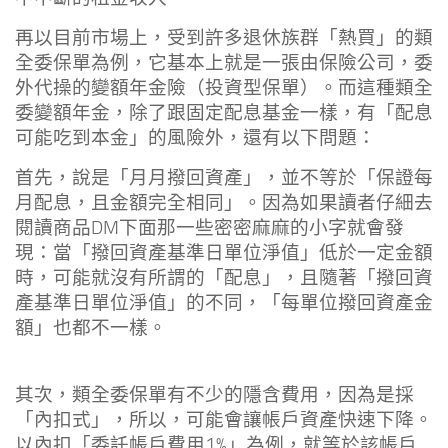
再以目前市場上，受到許多退休族群「熱買」的類
全委保單為例，它基本上就是一張由保險公司，委
外代操的變額年金險（投資型保單）。而這種類全
委變額年金，除了跟固定配息基金一樣，有「配息
可能吃到本金」的風險外，還有以下問題：
首先，說是「月月撥回資產」，並不等於「保證每
月配息，且金額完全相同」。因為如果讀者仔細去
閱讀商品DM下面那一些密密麻麻的小字就會發
現：當「撥回資產基準日單位淨值」低於一定金額
時，可能就沒有所謂的「配息」，且隨著「撥回資
產基準日單位淨值」的不同，「每單位撥回資產金
額」也都不一樣。
其次，類全委保單有不少的隱含費用，因為是採
「內扣式」，所以，可能會讓帳戶資產快速下降。
以內扣「委託帳戶費用1%」為例，就等於該帳戶