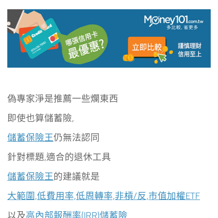
偽專家淨是推薦一些爛東西
即使也算儲蓄險,
儲蓄保險王
仍無法認同
針對標題,適合的退休工具
儲蓄保險王
的建議就是
大範圍,低費用率,低周轉率,非槓/反,市值加權ETF
以及
高內部報酬率(IRR)儲蓄險