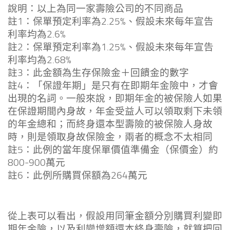
說明：以上為同一家壽險公司的不同商品
註1：保單預定利率為2.25%、假設未來每年宣告
利率均為2.6%
註2：保單預定利率為1.25%、假設未來每年宣告
利率均為2.68%
註3：此金額為生存保險金＋回饋金的數字
註4：「保證年期」是只有在即期年金險中，才會
出現的名詞。一般來說，即期年金的被保險人如果
在保證期間內身故，年金受益人可以領取剩下未領
的年金總和；而終身還本型壽險的被保險人身故
時，則是領取身故保險金，兩者的概念不太相同
註5：此例的當年度保單價值準備金（保價金）約
800-900萬元
註6：此例所購買保額為264萬元
從上表可以看出，假設用同筆金額分別購買利變即
期年金險，以及利變增額還本終身壽險，就算把回