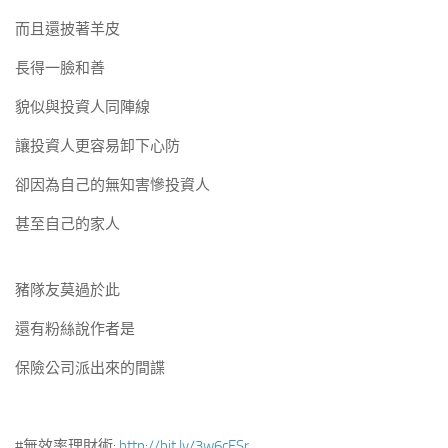
而且還披著羊皮
長得一臉和善
貌似與投資人同陣線
讓投資人更容易卸下心防
卻因為自己的無知害慘投資人
甚至自己的家人
豬隊友莫過於此
還有粉絲說作者是
保險公司派出來的間諜
#無效率理財術:
http://bit.ly/3w6cESr