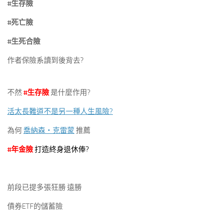
#生存險
#死亡險
#生死合險
作者保險系讀到後背去?
不然
#生存險
是什麼作用?
活太長難道不是另一種人生風險?
為何
喬納森‧克雷蒙
推薦
#年金險
打造終身退休俸?
前段已提多張狂勝 遠勝
債券ETF的儲蓄險