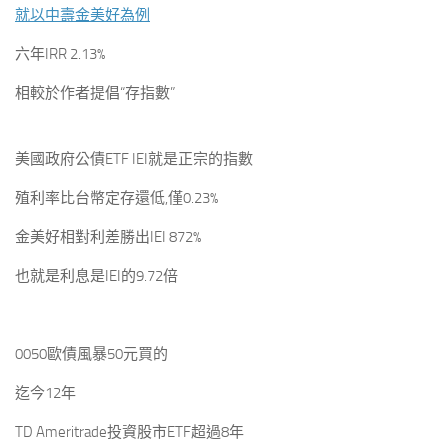
就以中壽金美好為例
六年IRR 2.13%
相較於作者提倡“存指數”
美國政府公債ETF IEI就是正宗的指數
殖利率比台幣定存還低,僅0.23%
金美好相對利差勝出IEI 872%
也就是利息是IEI的9.72倍
0050歐債風暴50元買的
迄今12年
TD Ameritrade投資股市ETF超過8年