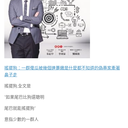
搖擺狗：一群傻瓜被幾個連躉繳是什麼都不知道的偽專家牽著
鼻子走
搖擺狗,全文是
“如果尾巴比狗還聰明
尾巴就能搖擺狗”
意指少數的一群人