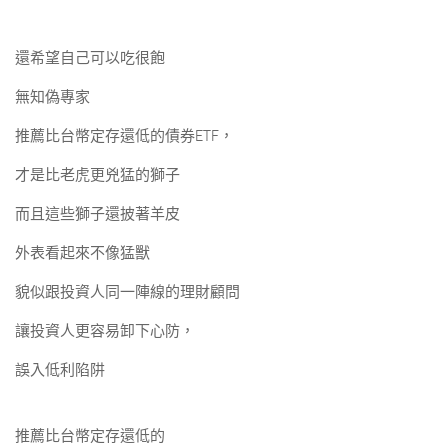
還希望自己可以吃很飽
無知偽專家
推薦比台幣定存還低的債券ETF，
才是比老虎更兇猛的獅子
而且這些獅子還披著羊皮
外表看起來不像猛獸
貌似跟投資人同一陣線的理財顧問
讓投資人更容易卸下心防，
誤入低利陷阱
推薦比台幣定存還低的