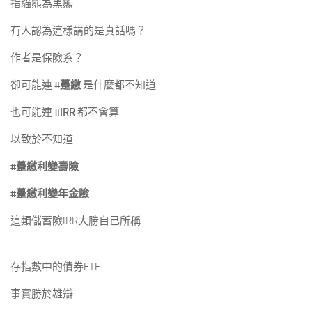
指貓熊為黑熊
有人認為這樣講的是真話嗎？
作者是保險系？
卻可能連
#躉繳
是什麼都不知道
也可能連
#IRR
都不會算
以致於不知道
#躉繳利變壽險
#躉繳利變年金險
這類儲蓄險IRR大勝自己所稱
存指數中的債券ETF
事實勝於雄辯