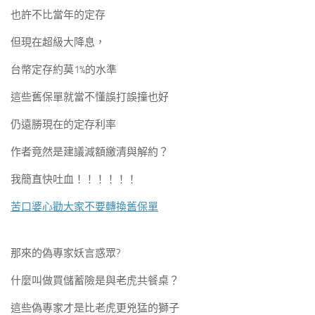
也許不比當年的定存
但現在超級大降息，
台幣定存約莫1%的水準
這些舊保單就當不懂誤打誤撞也好
仍遠勝現在的定存利率
作者竟然是建議減額繳清與解約？
我簡直快吐血！！！！！！
苦口婆心勸大家不要轉換舊保單
那來的偽專家妖言惑眾?
什麼叫做買儲蓄險是與老虎共餐桌？
這些偽專家才是比老虎更兇猛的獅子