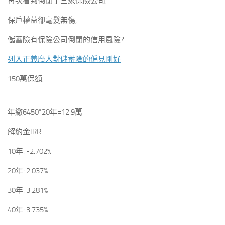
再次看到倒閉了三家保險公司,
保戶權益卻毫髮無傷,
儲蓄險有保險公司倒閉的信用風險?
列入正義魔人對儲蓄險的偏見剛好
150萬保額,
年繳6450*20年=12.9萬
解約金IRR
10年: -2.702%
20年: 2.037%
30年: 3.281%
40年: 3.735%