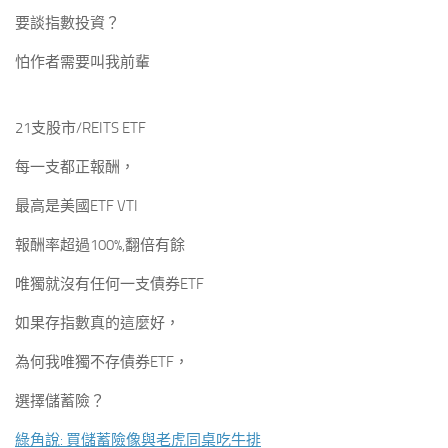
要談指數投資？
怕作者需要叫我前輩
21支股市/REITS ETF
每一支都正報酬，
最高是美國ETF VTI
報酬率超過100%,翻倍有餘
唯獨就沒有任何一支債券ETF
如果存指數真的這麼好，
為何我唯獨不存債券ETF，
選擇儲蓄險？
綠角說: 買儲蓄險像與老虎同桌吃牛排