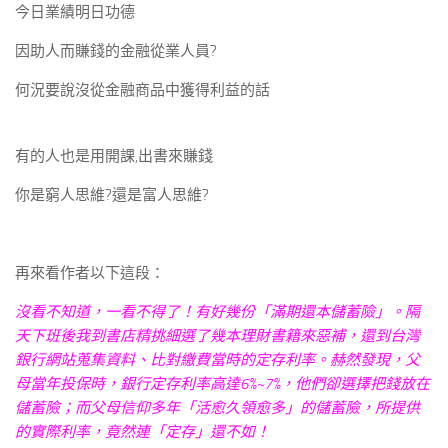
今日業績明日功德
因助人而賺錢的金融從業人員?
何況要說沒從金融商品中獲得利益的話
有的人也是用開課,出書來賺錢
你是窮人思維?還是富人思維?
再來看作者以下這段：
沒看不知道，一看不得了！有好幾份「滿期還本儲蓄險」。隔
天下班後我到書店精挑細選了幾本理財書籍來惡補，還到台灣
銀行網站蒐集資料、比對繳費當時的定存利率。赫然發現，父
母當年投保時，銀行定存利率高達6%~7%，他們卻選擇把錢放在
儲蓄險；而父母信仰多年「活愈久領愈多」的儲蓄險，所提供
的實際利率，竟然連「定存」還不如！