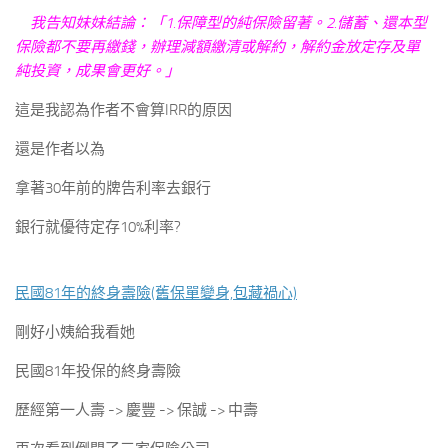
我告知妹妹結論：「1.保障型的純保險留著。2.儲蓄、還本型
保險都不要再繳錢，辦理減額繳清或解約，解約金放定存及單
純投資，成果會更好。」
這是我認為作者不會算IRR的原因
還是作者以為
拿著30年前的牌告利率去銀行
銀行就優待定存10%利率?
民國81年的終身壽險(舊保單變身,包藏禍心)
剛好小姨給我看她
民國81年投保的終身壽險
歷經第一人壽 -> 慶豐 -> 保誠 -> 中壽