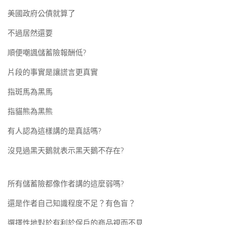
美國政府公債就算了
不過居然還要
順便嘲諷儲蓄險報酬低?
片段的事實是讓謊言更真實
指斑馬為黑馬
指貓熊為黑熊
有人認為這樣講的是真話嗎?
沒見過黑天鵝就表示黑天鵝不存在?
所有儲蓄險都像作者講的這麼弱嗎?
還是作者自己知識程度不足？有色盲？
選擇性地對於有利於保戶的商品視而不見