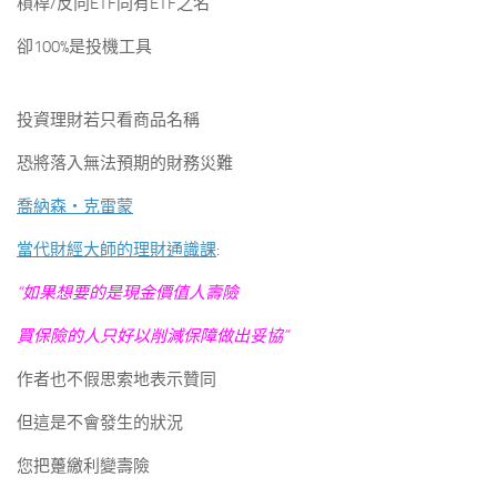
槓桿/反向ETF同有ETF之名
卻100%是投機工具
投資理財若只看商品名稱
恐將落入無法預期的財務災難
喬納森‧克雷蒙
當代財經大師的理財通識課
:
“如果想要的是現金價值人壽險
買保險的人只好以削減保障做出妥協”
作者也不假思索地表示贊同
但這是不會發生的狀況
您把躉繳利變壽險