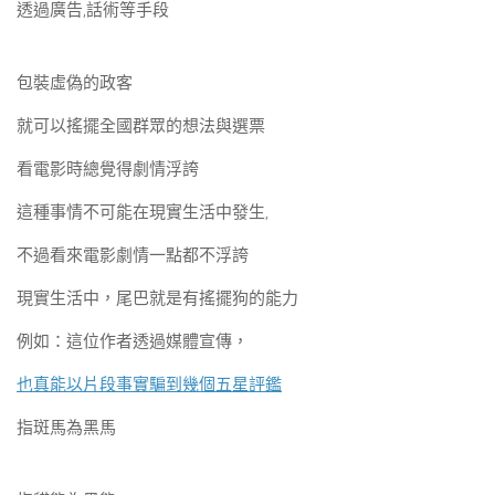
透過廣告,話術等手段
包裝虛偽的政客
就可以搖擺全國群眾的想法與選票
看電影時總覺得劇情浮誇
這種事情不可能在現實生活中發生,
不過看來電影劇情一點都不浮誇
現實生活中，尾巴就是有搖擺狗的能力
例如：這位作者透過媒體宣傳，
也真能以片段事實騙到幾個五星評鑑
指斑馬為黑馬