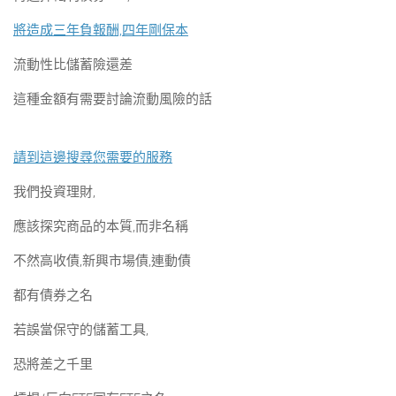
將造成三年負報酬,四年剛保本
流動性比儲蓄險還差
這種金額有需要討論流動風險的話
請到這邊搜尋您需要的服務
我們投資理財,
應該探究商品的本質,而非名稱
不然高收債,新興市場債,連動債
都有債券之名
若誤當保守的儲蓄工具,
恐將差之千里