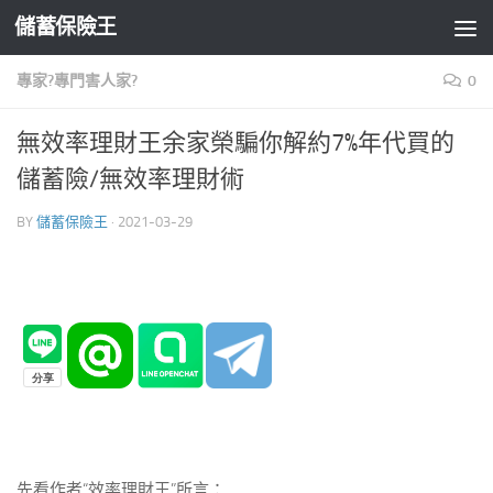
儲蓄保險王
Skip to content
專家?專門害人家?
0
無效率理財王余家榮騙你解約7%年代買的
儲蓄險/無效率理財術
BY
儲蓄保險王
·
2021-03-29
先看作者“效率理財王”所言：