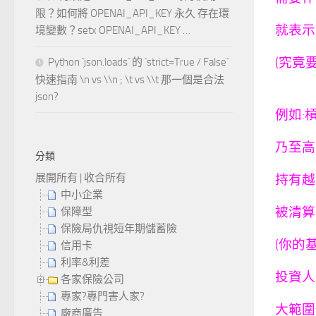
限？如何將 OPENAI_API_KEY 永久 存在環
就表示
境變數？setx OPENAI_API_KEY …
(究竟
Python `json.loads` 的 `strict=True / False`
快速指南 \n vs \\n ; \t vs \\t 那一個是合法
json?
例如:
乃至高
分類
展開所有
|
收合所有
持有越
中小企業
被清算
保障型
保險局仇視短年期儲蓄險
(你的
信用卡
利率&利差
投資人
各家保險公司
專家?專門害人家?
大範圍
廠商廣告