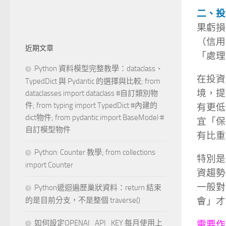
二、投
果虧損
（信用
近期文章
「處理
Python 資料模型完整教學：dataclass、
在投資
TypedDict 與 Pydantic 的選擇與比較; from
境，提
dataclasses import dataclass #自訂類別物
件; from typing import TypedDict #內建的
有更低
dict物件; from pydantic import BaseModel #
宜「保
自訂模型物件
有比重
Python: Counter 教學; from collections
特別是
import Counter
資趨勢
一般對
Python遞迴遍歷巢狀資料：return 結束
的是目前分支，不是整個 traverse()
會」才
如何設定OPENAI_API_KEY 每月使用上
需要作