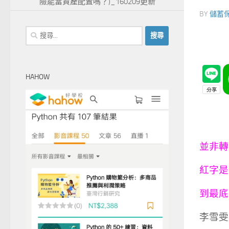
險能當資產配置嗎？)_160209更新
BY
儲蓄
搜
尋
關
鍵
HAHOW
字:
並非轉
紅字是
到最底
李雪雯