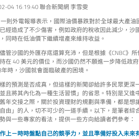
-02-04 16:19:40 聯合新聞網 李雪雯
日一則外電報導表示，國際油價暴跌對於全球最大產油
已經造成了不少傷害，例如政府的稅收因此減少，沙
，同時在低油價下繼續增產來維持收益。
儘管沙國的外匯存底還算充沛，但是根據《CNBC》
持在 40 美元的價位，而沙國仍然不願進一步降低政
18年時，沙國就會面臨破產的困境。
樣的預測是否成真，但這樣的新聞卻給許多民眾更深
並且將其內化為一種生活習慣」的省思。特別是又逢
舊年交接之際，關於投資理財的規劃與準備，都是想
自由」的人，切不可少的一道手續。以下，是筆者綜
勢與一些專家的看法，提供一些方向給讀者們參考：
作上－時時盤點自己的競爭力，並且準備好投入未來