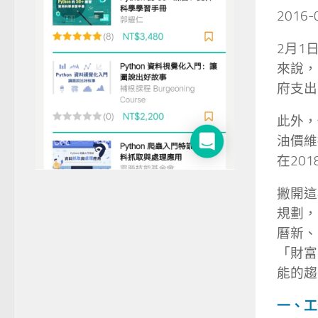
2016
2月1
來說，
府支出
此外，
油價維
在20
撇開這
規劃，
曆新、
「財富
能的趨
一、工