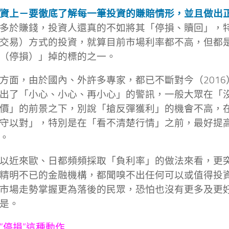
資上－要徹底了解每一筆投資的賺賠情形，並且做出
多於賺錢，投資人還真的不如將其「停損、贖回」，
交易）方式的投資，就算目前市場利率都不高，但都
（停損）」掉的標的之一。
方面，由於國內、外許多專家，都已不斷對今（2016
出了「小心、小心、再小心」的警訊，一般大眾在「
價」的前景之下，別說「搶反彈獲利」的機會不高，
守以對」，特別是在「看不清楚行情」之前，最好提
。
以近來歐、日都頻頻採取「負利率」的做法來看，更
精明不已的金融機構，都聞嗅不出任何可以或值得投
市場走勢掌握更為落後的民眾，恐怕也沒有更多及更
是。
”停損”這種動作,