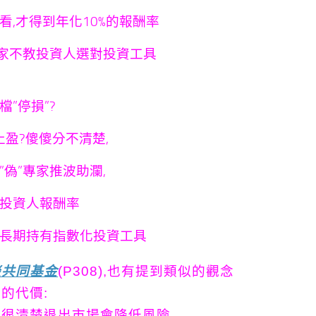
看,才得到年化10%的報酬率
專家不教投資人選對投資工具
檔”停損”?
止盈?傻傻分不清楚,
”偽”專家推波助瀾,
投資人報酬率
長期持有指數化投資工具
談共同基金
(P308),
也有提到類似的觀念
的代價:
很清楚退出市場會降低風險,