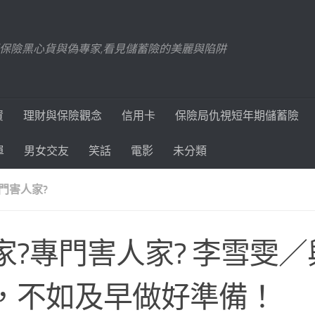
踢爆保險黑心貨與偽專家,看見儲蓄險的美麗與陷阱
資
理財與保險觀念
信用卡
保險局仇視短年期儲蓄險
單
男女交友
笑話
電影
未分類
門害人家?
家?專門害人家? 李雪雯
，不如及早做好準備！