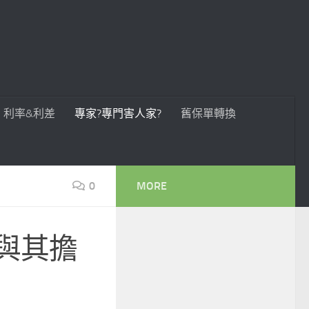
利率&利差
專家?專門害人家?
舊保單轉換
0
MORE
／與其擔