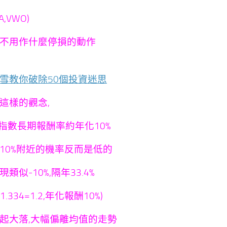
EA,VWO)
不用作什麼停損的動作
雪教你破除50個投資迷思
這樣的觀念,
00指數長期報酬率約年化10%
10%附近的機率反而是低的
類似-10%,隔年33.4%
9*1.334=1.2,年化報酬10%)
起大落,大幅偏離均值的走勢