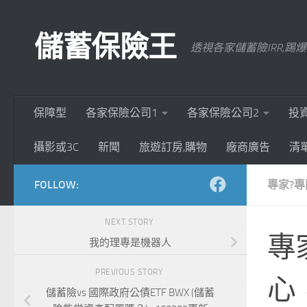
Skip to content
儲蓄保險王
透視各家儲蓄險IRR,
保障型
各家保險公司1
各家保險公司2
投
攝影或3C
新聞
旅遊訂房,購物
廠商廣告
清
FOLLOW:
專家?專
NEXT STORY
專
我的理專是機器人
PREVIOUS STORY
心
儲蓄險vs 國際政府公債ETF BWX (儲蓄