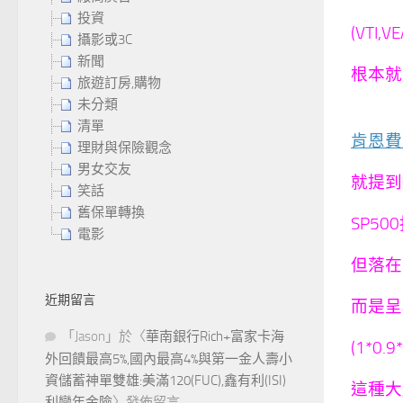
投資
(VTI,V
攝影或3C
新聞
根本就
旅遊訂房,購物
未分類
清單
肯恩費
理財與保險觀念
男女交友
就提到
笑話
舊保單轉換
SP5
電影
但落在
近期留言
而是呈現
「
Jason
」於〈
華南銀行Rich+富家卡海
(1*0.
外回饋最高5%,國內最高4%與第一金人壽小
資儲蓄神單雙雄:美滿120(FUC),鑫有利(ISI)
這種大
利變年金險
〉發佈留言