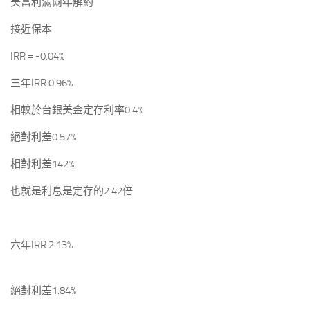
美富利滿兩年解約
接近保本
IRR = -0.04%
三年IRR 0.96%
相較於台銀美金定存利率0.4%
絕對利差0.57%
相對利差142%
也就是利息是定存的2.42倍
六年IRR 2.13%
絕對利差1.84%