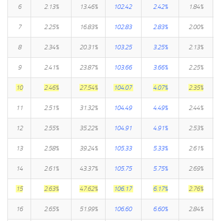
6
2.13%
13.46%
102.42
2.42%
1.84%
7
2.25%
16.83%
102.83
2.83%
2.00%
8
2.34%
20.31%
103.25
3.25%
2.13%
9
2.41%
23.87%
103.66
3.66%
2.25%
10
2.46%
27.54%
104.07
4.07%
2.35%
11
2.51%
31.32%
104.49
4.49%
2.44%
12
2.55%
35.22%
104.91
4.91%
2.53%
13
2.58%
39.24%
105.33
5.33%
2.61%
14
2.61%
43.37%
105.75
5.75%
2.69%
15
2.63%
47.62%
106.17
6.17%
2.76%
16
2.65%
51.99%
106.60
6.60%
2.84%