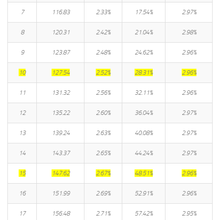
7
116.83
2.33%
17.54%
2.97%
8
120.31
2.42%
21.04%
2.98%
9
123.87
2.48%
24.62%
2.96%
10
127.54
2.52%
28.31%
2.96%
11
131.32
2.56%
32.11%
2.96%
12
135.22
2.60%
36.04%
2.97%
13
139.24
2.63%
40.08%
2.97%
14
143.37
2.65%
44.24%
2.97%
15
147.62
2.67%
48.51%
2.96%
16
151.99
2.69%
52.91%
2.96%
17
156.48
2.71%
57.42%
2.95%