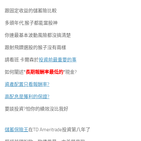
跟固定收益的儲蓄險比較
多頭年代,猴子都能當股神
你連最基本波動風險都沒搞清楚
跟射飛鏢選股的猴子沒有兩樣
請看班.卡爾森於
投資前最重要的事
如何闡述
“
長期報酬率最低的
“
現金?
資產配置只看報酬率?
高配息是獲利的保證?
要談投資?怕你的績效沒比我好
儲蓄保險王
在TD Ameritrade投資第八年了