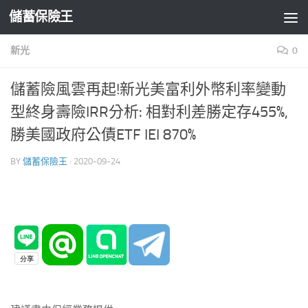
儲蓄保險王
Skip to content
新光
0
儲蓄險風雲再起!新光美富利外幣利率變動
型終身壽險IRR分析: 相對利差勝定存455%,
勝美國政府公債ETF IEI 870%
BY
儲蓄保險王
·
2020-09-24