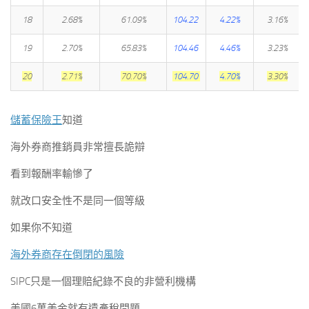
18
2.68%
61.09%
104.22
4.22%
3.16%
19
2.70%
65.83%
104.46
4.46%
3.23%
20
2.71%
70.70%
104.70
4.70%
3.30%
儲蓄保險王
知道
海外券商推銷員非常擅長詭辯
看到報酬率輸慘了
就改口安全性不是同一個等級
如果你不知道
海外券商存在倒閉的風險
SIPC只是一個理賠紀錄不良的非營利機構
美國6萬美金就有遺產稅問題