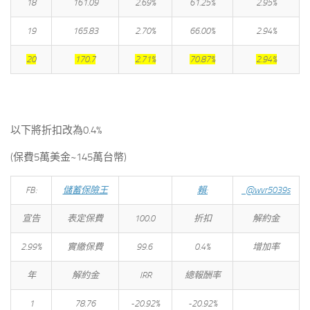
18
161.09
2.69%
61.25%
2.95%
19
165.83
2.70%
66.00%
2.94%
20
170.7
2.71%
70.87%
2.94%
以下將折扣改為0.4%
(保費5萬美金~145萬台幣)
FB:
儲蓄保險王
賴:
@wvr5039s
宣告
表定保費
100.0
折扣
解約金
2.99%
實繳保費
99.6
0.4%
增加率
年
解約金
IRR
總報酬率
1
78.76
-20.92%
-20.92%