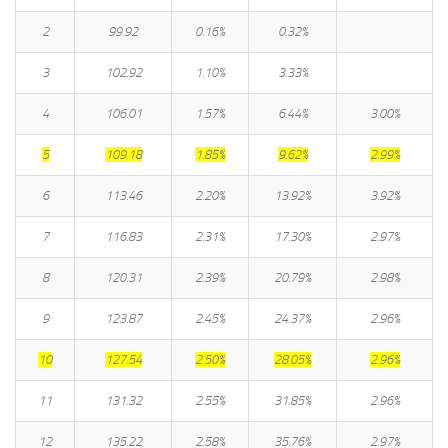
2
99.92
0.16%
0.32%
3
102.92
1.10%
3.33%
4
106.01
1.57%
6.44%
3.00%
5
109.18
1.85%
9.62%
2.99%
6
113.46
2.20%
13.92%
3.92%
7
116.83
2.31%
17.30%
2.97%
8
120.31
2.39%
20.79%
2.98%
9
123.87
2.45%
24.37%
2.96%
10
127.54
2.50%
28.05%
2.96%
11
131.32
2.55%
31.85%
2.96%
12
135.22
2.58%
35.76%
2.97%