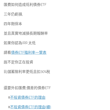
匯費如何造成低利債券ETF
三年仍虧損,
四年剛保本
並且真實地減損長期報酬率
如果你認為IRR 太低
請看
債券ETF殖利率一覽表
說不定你正在投資
比儲蓄險利率更低且扣30%稅
還要外扣匯費,價差的債券ETF
#
不投資債券ETF的理由
#
不投資債券ETF的理由(續)