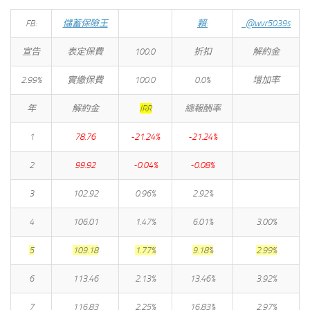
FB:
儲蓄保險王
賴:
@wvr5039s
宣告
表定保費
100.0
折扣
解約金
2.99%
實繳保費
100.0
0.0%
增加率
年
解約金
IRR
總報酬率
1
78.76
-21.24%
-21.24%
2
99.92
-0.04%
-0.08%
3
102.92
0.96%
2.92%
4
106.01
1.47%
6.01%
3.00%
5
109.18
1.77%
9.18%
2.99%
6
113.46
2.13%
13.46%
3.92%
7
116.83
2.25%
16.83%
2.97%