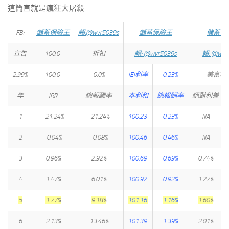
這簡直就是瘋狂大屠殺
FB:
儲蓄保險王
賴:@wvr5039s
儲蓄保險王
儲蓄保
宣告
100.0
折扣
賴: @wvr5039s
賴: @wvr
2.99%
100.0
0.0%
IEI利率
0.23%
美富利
年
IRR
總報酬率
本利和
總報酬率
絕對利差
1
-21.24%
-21.24%
100.23
0.23%
NA
2
-0.04%
-0.08%
100.46
0.46%
NA
3
0.96%
2.92%
100.69
0.69%
0.74%
4
1.47%
6.01%
100.92
0.92%
1.27%
5
1.77%
9.18%
101.16
1.16%
1.60%
6
2.13%
13.46%
101.39
1.39%
2.01%