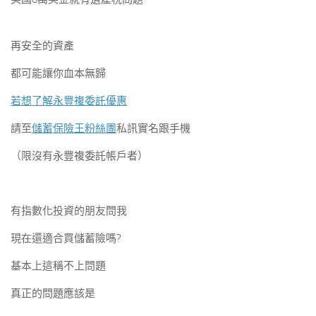
再安全的資產
都可能讓你血本無歸
若想了解永豐複委託優惠
請至
儲蓄保險王粉絲團
私訊實名跟手機
（限沒有永豐複委託帳戶者）
有指數化投資的朋友問我
現在還適合買儲蓄險嗎?
基本上這稱不上問題
真正的問題應該是