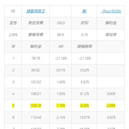
FB:
儲蓄保險王
賴:
@wvr5039s
宣告
表定保費
100.0
折扣
解約金
2.99%
實繳保費
99.9
0.1%
增加率
年
解約金
IRR
總報酬率
1
78.76
-21.16%
-21.16%
2
99.92
0.01%
0.02%
3
102.92
1.00%
3.02%
4
106.01
1.50%
6.12%
3.00%
5
109.18
1.79%
9.29%
2.99%
6
113.46
2.14%
13.57%
3.92%