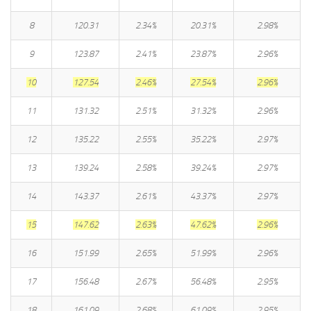
8
120.31
2.34%
20.31%
2.98%
9
123.87
2.41%
23.87%
2.96%
10
127.54
2.46%
27.54%
2.96%
11
131.32
2.51%
31.32%
2.96%
12
135.22
2.55%
35.22%
2.97%
13
139.24
2.58%
39.24%
2.97%
14
143.37
2.61%
43.37%
2.97%
15
147.62
2.63%
47.62%
2.96%
16
151.99
2.65%
51.99%
2.96%
17
156.48
2.67%
56.48%
2.95%
18
161.09
2.68%
61.09%
2.95%