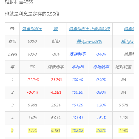
相對利差455%
也就是利息是定存的5.55倍
FB:
儲蓄保險王
賴:
儲蓄保險王.正義真話侠
儲蓄保
宣告
100.0
折扣
賴: @wvr5039s
賴: @wvr5
2.99%
100.0
0.0%
定存利率
0.40%
美富利
年
IRR
總報酬率
本利和
總報酬率
絕對利差
1
-21.24%
-21.24%
100.40
0.40%
NA
2
-0.04%
-0.08%
100.80
0.80%
NA
3
0.96%
2.92%
101.20
1.20%
0.57%
4
1.47%
6.01%
101.61
1.61%
1.10%
5
1.77%
9.18%
102.02
2.02%
1.43%