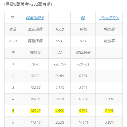
(保費8萬美金~232萬台幣)
FB:
儲蓄保險王
賴:
@wvr5039s
宣告
表定保費
100.0
折扣
解約金
2.99%
實繳保費
99.4
0.6%
增加率
年
解約金
IRR
總報酬率
1
78.76
-20.76%
-20.76%
2
99.92
0.26%
0.52%
3
102.92
1.17%
3.54%
4
106.01
1.62%
6.65%
3.00%
5
109.18
1.89%
9.84%
2.99%
6
113.46
2.23%
14.14%
3.92%