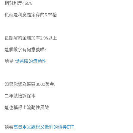
相對利差455%
也就是利息是定存的5.55倍
長期解約金增加率2.9%以上
這個數字有何意義呢?
請見:
儲蓄險的流動性
如果你認為區區3000美金,
二年就接近保本
這也稱得上流動性風險
請看
高費用又課稅又低利的債券ETF