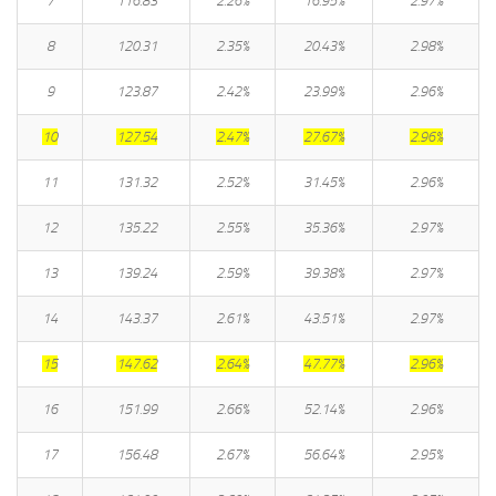
7
116.83
2.26%
16.95%
2.97%
8
120.31
2.35%
20.43%
2.98%
9
123.87
2.42%
23.99%
2.96%
10
127.54
2.47%
27.67%
2.96%
11
131.32
2.52%
31.45%
2.96%
12
135.22
2.55%
35.36%
2.97%
13
139.24
2.59%
39.38%
2.97%
14
143.37
2.61%
43.51%
2.97%
15
147.62
2.64%
47.77%
2.96%
16
151.99
2.66%
52.14%
2.96%
17
156.48
2.67%
56.64%
2.95%