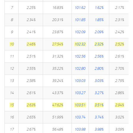
7
2.25%
16.83%
101.62
1.62%
2.17%
8
2.34%
20.31%
101.85
1.85%
2.31%
9
2.41%
23.87%
102.09
2.09%
2.42%
10
2.46%
27.54%
102.32
2.32%
2.52%
11
2.51%
31.32%
102.56
2.56%
2.61%
12
2.55%
35.22%
102.80
2.80%
2.70%
13
2.58%
39.24%
103.03
3.03%
2.79%
14
2.61%
43.37%
103.27
3.27%
2.86%
15
2.63%
47.62%
103.51
3.51%
2.94%
16
2.65%
51.99%
103.74
3.74%
3.02%
17
2.67%
56.48%
103.98
3.98%
3.09%